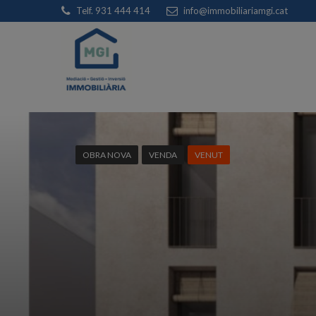
Telf. 931 444 414
info@immobiliariamgi.cat
OBRA NOVA
VENDA
VENUT