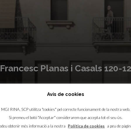
rancesc Planas i Casals 120-1
Avís de cookies
MGI RINA, SCP utilitza "cookies" pel correcte funcionament de la nostra web.
s i Casals, cantonada amb carrer Triomf, al barri de
Si premeu el botó "Acceptar" considerarem que accepta tot el seu ús.
de 7 habitatges, amb acabats de 1a qualitat. Planta baixa de
odeu obtenir més informació a la nostra
Política de cookies
a peu de pàgin
 d’estar menjador amb cuina oberta totalment equipada.