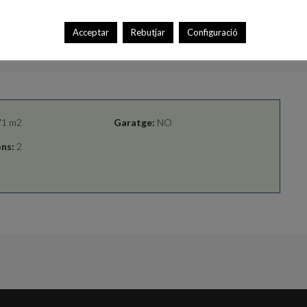
Acceptar
Rebutjar
Configuració
1 m2
Garatge:
NO
ns:
2