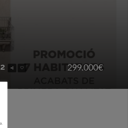
22
299.000€
a.