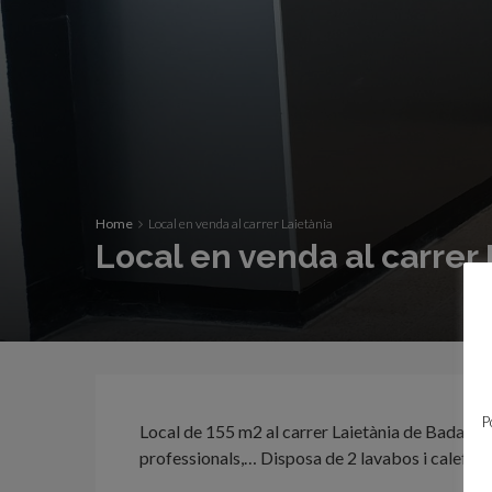
Home
Local en venda al carrer Laietània
Local en venda al carrer 
P
Local de 155 m2 al carrer Laietània de Badalona
professionals,… Disposa de 2 lavabos i calefac