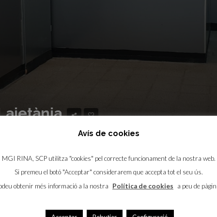
Laietània
Avís de cookies
MGI RINA, SCP utilitza "cookies" pel correcte funcionament de la nostra web.
Si premeu el botó "Acceptar" considerarem que accepta tot el seu ús.
odeu obtenir més informació a la nostra
Política de cookies
a peu de pàgin
. Ideal per oficines, consultori mèdic, despatx de
ció. Bona ubicació i molt ben comunicat.