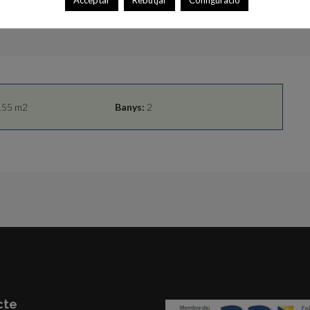
Acceptar
Rebutjar
Configuració
55 m2
Banys:
2
cte