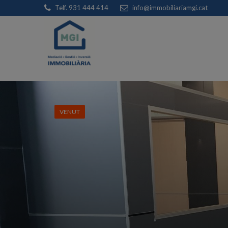
Telf. 931 444 414
info@immobiliariamgi.cat
VENUT