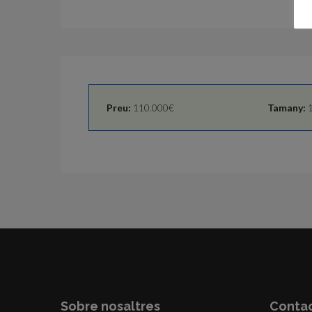
Preu:
110.000€
Tamany:
1
Sobre nosaltres
Conta